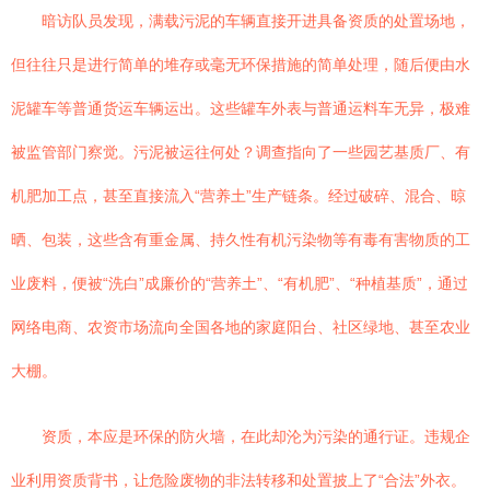
暗访队员发现，满载污泥的车辆直接开进具备资质的处置场地，
但往往只是进行简单的堆存或毫无环保措施的简单处理，随后便由水
泥罐车等普通货运车辆运出。这些罐车外表与普通运料车无异，极难
被监管部门察觉。污泥被运往何处？调查指向了一些园艺基质厂、有
机肥加工点，甚至直接流入“营养土”生产链条。经过破碎、混合、晾
晒、包装，这些含有重金属、持久性有机污染物等有毒有害物质的工
业废料，便被“洗白”成廉价的“营养土”、“有机肥”、“种植基质”，通过
网络电商、农资市场流向全国各地的家庭阳台、社区绿地、甚至农业
大棚。
资质，本应是环保的防火墙，在此却沦为污染的通行证。违规企
业利用资质背书，让危险废物的非法转移和处置披上了“合法”外衣。