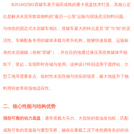
BJ5160ZBG背罐车基于福田成熟的重卡底盘技术打造，其核心定
位是解决水泥等散装物料的“最后一公里”运输与现场灵活卸料问题。
与传统的固定式水泥罐车相比，背罐车最大的特点是其“背”与“卸”的灵
活性。车辆配备专用的罐体承载与举升机构，能够快速装载、运输标
准的水泥储罐（俗称“背罐”），并在目的地通过液压系统将罐体平稳
卸下、竖起，实现即时存储与使用。这种设计特别适用于搅拌站、大
型工地等需要多点、临时性水泥存储与供应的场景，极大地提升了物
料周转效率和场地适应性。
二、核心性能与结构优势
强劲可靠的动力底盘
：通常搭载大马力、大扭矩的柴油发动机，匹配
成熟可靠的变速箱与重型车桥，确保在重载工况下依然拥有良好的动